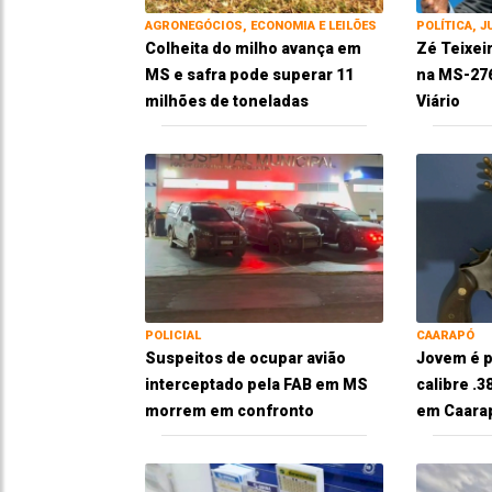
AGRONEGÓCIOS, ECONOMIA E LEILÕES
POLÍTICA, J
Colheita do milho avança em
Zé Teixei
MS e safra pode superar 11
na MS-276
milhões de toneladas
Viário
POLICIAL
CAARAPÓ
Suspeitos de ocupar avião
Jovem é p
interceptado pela FAB em MS
calibre .
morrem em confronto
em Caara