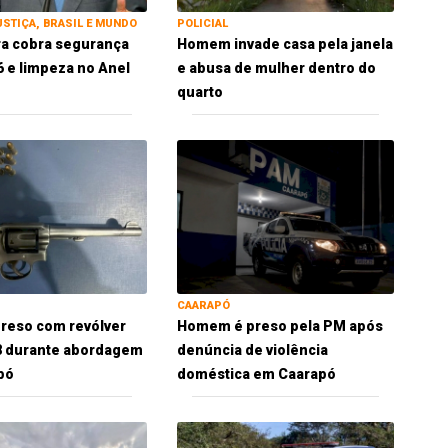
USTIÇA, BRASIL E MUNDO
POLICIAL
ra cobra segurança
Homem invade casa pela janela
 e limpeza no Anel
e abusa de mulher dentro do
quarto
CAARAPÓ
reso com revólver
Homem é preso pela PM após
38 durante abordagem
denúncia de violência
pó
doméstica em Caarapó